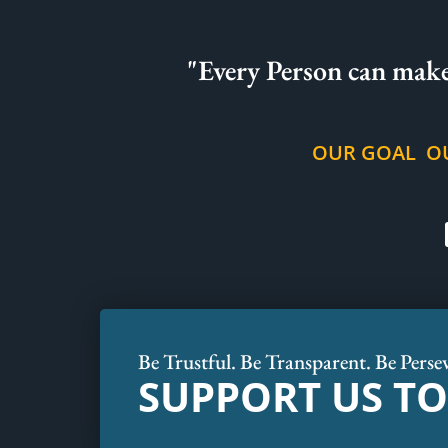
"Every Person can make
OUR GOAL
O
Be Trustful. Be Transparent. Be Perse
SUPPORT US T