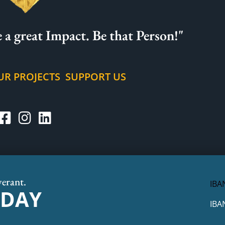
 a great Impact. Be that Person!"
UR PROJECTS
SUPPORT US
verant.
IBA
ODAY
IBA